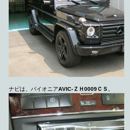
ナビは、パイオニア
AVIC-ＺＨ0009ＣＳ
。